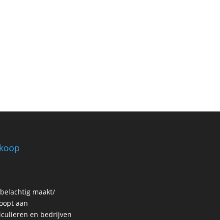
koop
belachtig maakt/
oopt aan
iculieren en bedrijven