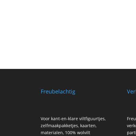
Freubelachtig
Ver
Voor kant-en-klare viltfiguurtjes,
Freu
zelfmaakpakketjes, kaarten,
verk
materialen, 100% wolvilt
part