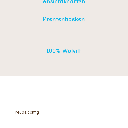
Ansichtkaarten
Prentenboeken
100% Wolvilt
Freubelachtig
Voor kant-en-klare viltfiguurtjes,