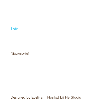
Instagram
Info
Over mij
Blog
Nieuwsbrief
Privacy verklaring
Contact
Designed by Eveline – Hosted bij FB Studio