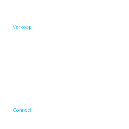
zelfmaakpakketjes, kaarten,
materialen, 100% wolvilt
Verkoop
Freubelachtig maakt/ verkoopt
aan
particulieren en bedrijven.
IBAN: NL29ASNB0707202095
KVK: 636 98 730
BTWnr.: NL001638893B50
Connect
Facebook