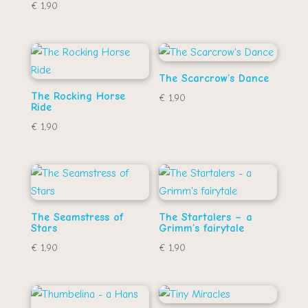
€
1,90
The Scarcrow’s Dance
The Rocking Horse
€
1,90
Ride
€
1,90
The Seamstress of
The Startalers – a
Stars
Grimm’s fairytale
€
1,90
€
1,90