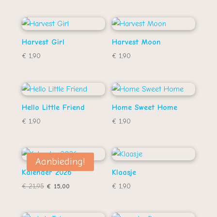
Harvest Girl
Harvest Moon
€
1,90
€
1,90
Hello Little Friend
Home Sweet Home
€
1,90
€
1,90
Aanbieding!
Kalender 2026
Klaasje
Oorspronkelijke
Huidige
€
21,95
€
15,00
€
1,90
prijs
prijs
was:
is: