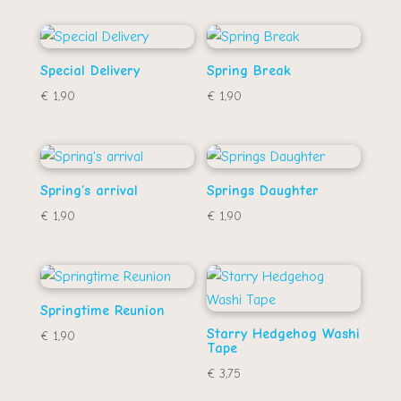
Special Delivery
Spring Break
€
1,90
€
1,90
Spring’s arrival
Springs Daughter
€
1,90
€
1,90
Springtime Reunion
Starry Hedgehog Washi
€
1,90
Tape
€
3,75