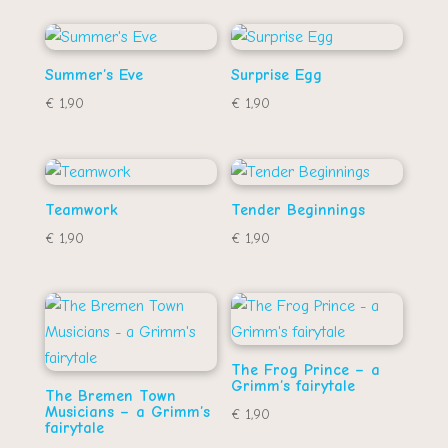
Summer’s Eve
Surprise Egg
€
1,90
€
1,90
Teamwork
Tender Beginnings
€
1,90
€
1,90
The Frog Prince – a
Grimm’s fairytale
The Bremen Town
Musicians – a Grimm’s
€
1,90
fairytale