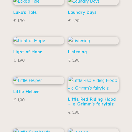
€ 21,95.
€ 15,00.
Lake’s Tale
Laundry Days
€
1,90
€
1,90
Light of Hope
Listening
€
1,90
€
1,90
Little Helper
Little Red Riding Hood
€
1,90
– a Grimm’s fairytale
€
1,90