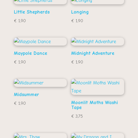
Little Shepherds
Longing
€
1,90
€
1,90
Maypole Dance
Midnight Adventure
€
1,90
€
1,90
Midsummer
Moonlit Moths Washi
€
1,90
Tape
€
3,75