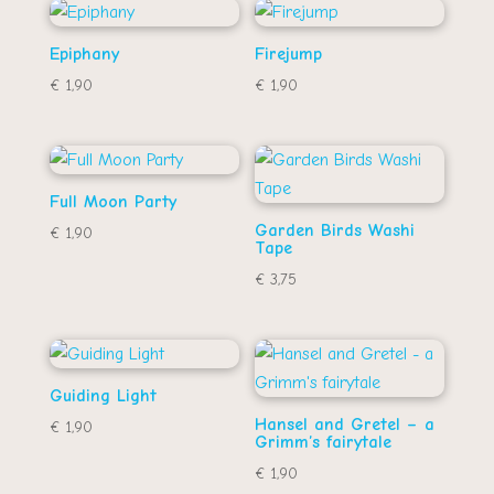
Epiphany
Firejump
€
1,90
€
1,90
Full Moon Party
Garden Birds Washi
€
1,90
Tape
€
3,75
Guiding Light
Hansel and Gretel – a
€
1,90
Grimm’s fairytale
€
1,90