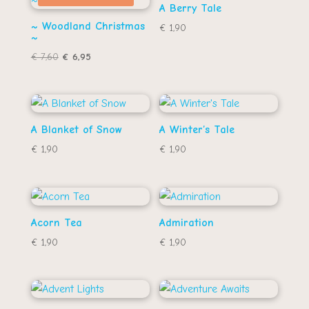
A Berry Tale
~ Woodland Christmas
€
1,90
~
Oorspronkelijke
Huidige
€
7,60
€
6,95
prijs
prijs
was:
is:
€ 7,60.
€ 6,95.
A Blanket of Snow
A Winter’s Tale
€
1,90
€
1,90
Acorn Tea
Admiration
€
1,90
€
1,90