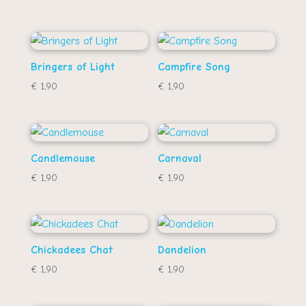
Bringers of Light
Campfire Song
€
1,90
€
1,90
Candlemouse
Carnaval
€
1,90
€
1,90
Chickadees Chat
Dandelion
€
1,90
€
1,90