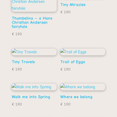
Tiny Miracles
€
1,90
Thumbelina – a Hans
Christian Andersen
fairytale
€
1,90
Tiny Travels
Trail of Eggs
€
1,90
€
1,90
Walk me into Spring
Where we belong
€
1,90
€
1,90