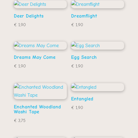
Deer Delights
Dreamflight
€
1,90
€
1,90
Dreams May Come
Egg Search
€
1,90
€
1,90
Entangled
Enchanted Woodland
€
1,90
Washi Tape
€
3,75