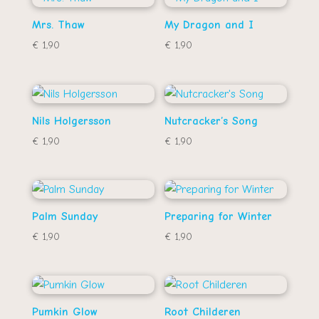
Mrs. Thaw
My Dragon and I
€
1,90
€
1,90
Nils Holgersson
Nutcracker’s Song
€
1,90
€
1,90
Palm Sunday
Preparing for Winter
€
1,90
€
1,90
Pumkin Glow
Root Childeren