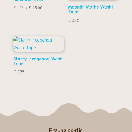
Moonlit Moths Washi
Oorspronkelijke
Huidige
€
21,95
€
15,00
Tape
prijs
prijs
€
3,75
was:
is:
€ 21,95.
€ 15,00.
Starry Hedgehog Washi
Tape
€
3,75
Freubelachtig