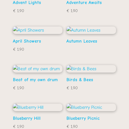
Advent Lights
Adventure Awaits
€
1,90
€
1,90
April Showers
Autumn Leaves
€
1,90
Beat of my own drum
Birds & Bees
€
1,90
€
1,90
Blueberry Hill
Blueberry Picnic
€
1,90
€
1,90