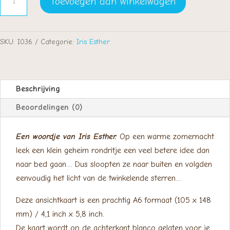
Toevoegen aan winkelwagen
Adventure
aantal
SKU:
I036
Categorie:
Iris Esther
Beschrijving
Beoordelingen (0)
Een woordje van Iris Esther:
Op een warme zomernacht
leek een klein geheim rondritje een veel betere idee dan
naar bed gaan.... Dus sloopten ze naar buiten en volgden
eenvoudig het licht van de twinkelende sterren....
Deze ansichtkaart is een prachtig A6 formaat (105 x 148
mm) / 4,1 inch x 5,8 inch.
De kaart wordt op de achterkant blanco gelaten voor je