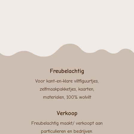
Freubelachtig
Voor kant-en-klare viltfiguurtjes,
zelfmaakpakketjes, kaarten,
materialen, 100% wolvilt
Verkoop
Freubelachtig maakt/ verkoopt aan
particulieren en bedrijven.