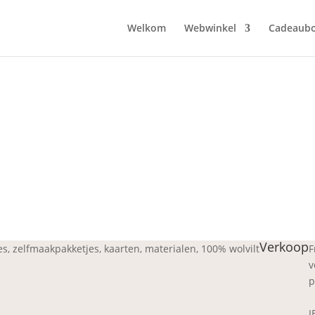
Welkom
Webwinkel
Cadeaub
Verkoop
jes, zelfmaakpakketjes, kaarten, materialen, 100% wolvilt
F
v
p
I