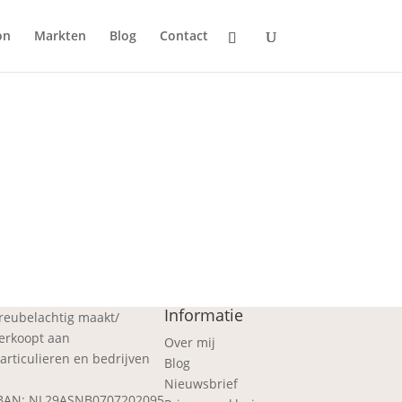
on
Markten
Blog
Contact
Informatie
reubelachtig maakt/
erkoopt aan
Over mij
articulieren en bedrijven
Blog
Nieuwsbrief
BAN: NL29ASNB0707202095