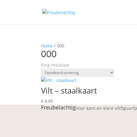
Home
/ 000
000
Enig resultaat
Vilt – staalkaart
€
8,95
Freubelachtig
Voor kant-en-klare viltfiguurt