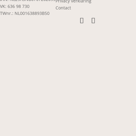
Privacy verklaring
VK: 636 98 730
Contact
TWnr.: NL001638893B50