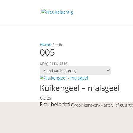
Home
/ 005
005
Enig resultaat
Kuikengeel – maisgeel
€
2,25
Freubelachtig
Voor kant-en-klare viltfiguurt