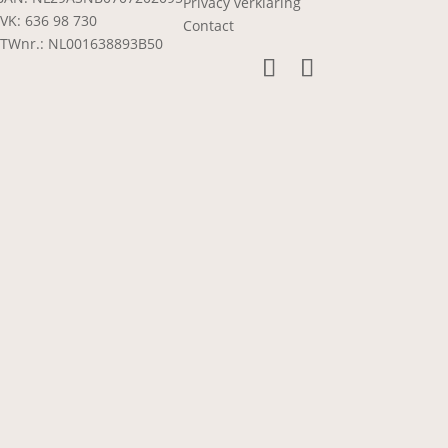
Privacy verklaring
VK: 636 98 730
Contact
TWnr.: NL001638893B50