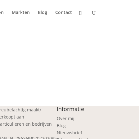
on
Markten
Blog
Contact
Informatie
reubelachtig maakt/
erkoopt aan
Over mij
articulieren en bedrijven
Blog
Nieuwsbrief
BAN: NL29ASNB0707202095