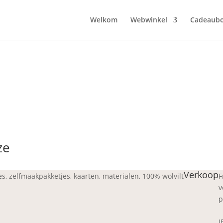
Welkom
Webwinkel
Cadeaub
ze
Verkoop
jes, zelfmaakpakketjes, kaarten, materialen, 100% wolvilt
F
v
p
I