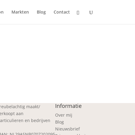
on
Markten
Blog
Contact
Informatie
reubelachtig maakt/
erkoopt aan
Over mij
articulieren en bedrijven
Blog
Nieuwsbrief
BAN: NL29ASNB0707202095