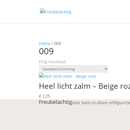
Home
/ 009
009
Enig resultaat
Heel licht zalm – Beige ro
€
2,25
Freubelachtig
Voor kant-en-klare viltfiguurt