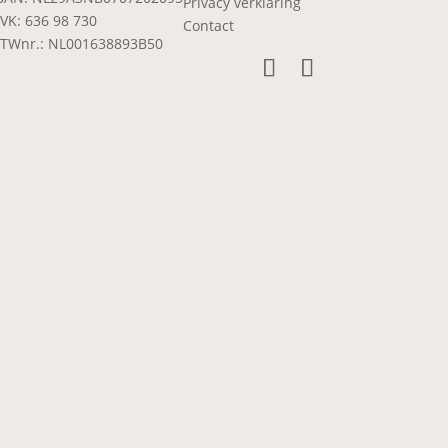
Privacy verklaring
VK: 636 98 730
Contact
TWnr.: NL001638893B50