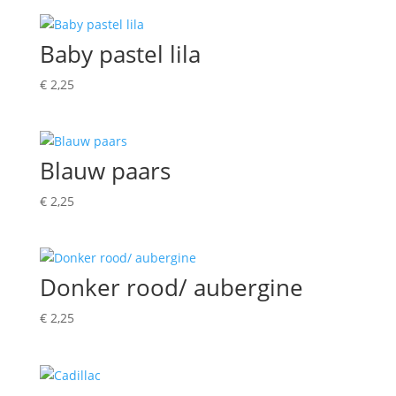
Baby pastel lila
€
2,25
Blauw paars
€
2,25
Donker rood/ aubergine
€
2,25