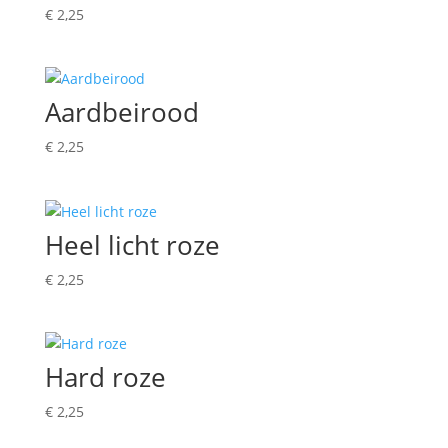
€
2,25
Aardbeirood
€
2,25
Heel licht roze
€
2,25
Hard roze
€
2,25