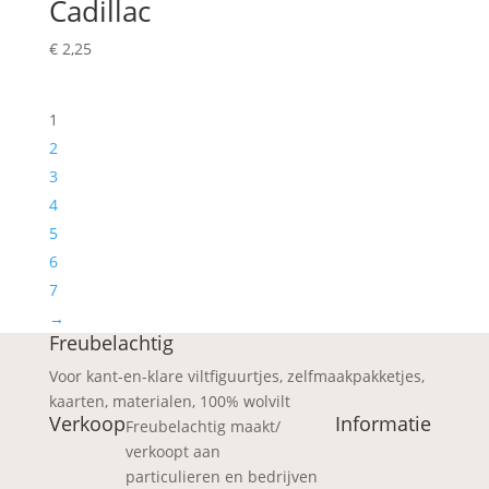
Cadillac
€
2,25
1
2
3
4
5
6
7
→
Freubelachtig
Voor kant-en-klare viltfiguurtjes, zelfmaakpakketjes,
kaarten, materialen, 100% wolvilt
Verkoop
Informatie
Freubelachtig maakt/
verkoopt aan
particulieren en bedrijven