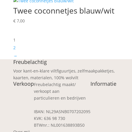
Twee coconnetjes blauw/wit
€
7,00
1
2
→
Freubelachtig
Voor kant-en-klare viltfiguurtjes, zelfmaakpakketjes,
kaarten, materialen, 100% wolvilt
Verkoop
Informatie
Freubelachtig maakt/
verkoopt aan
particulieren en bedrijven
IBAN: NL29ASNB0707202095
KVK: 636 98 730
BTWnr.: NL001638893B50
Over mij