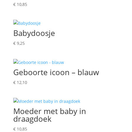
€
10,85
Babydoosje
€
9,25
Geboorte icoon – blauw
€
12,10
Moeder met baby in
draagdoek
€
10,85