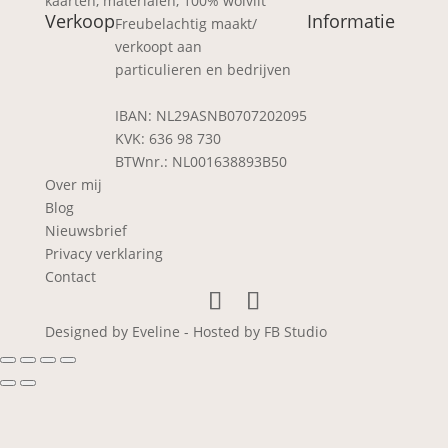
kaarten, materialen, 100% wolvilt
Verkoop
Informatie
Freubelachtig maakt/
verkoopt aan
particulieren en bedrijven
IBAN: NL29ASNB0707202095
KVK: 636 98 730
BTWnr.: NL001638893B50
Over mij
Blog
Nieuwsbrief
Privacy verklaring
Contact
Designed by Eveline - Hosted by FB Studio