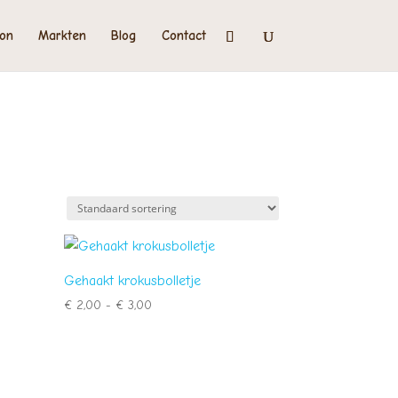
on
Markten
Blog
Contact
Gehaakt krokusbolletje
Prijsklasse:
€
2,00
-
€
3,00
€ 2,00
tot
€ 3,00