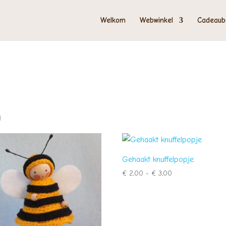
Welkom
Webwinkel
Cadeaub
d
Gehaakt knuffelpopje
Prijsklasse:
€
2,00
-
€
3,00
€ 2,00
tot
€ 3,00