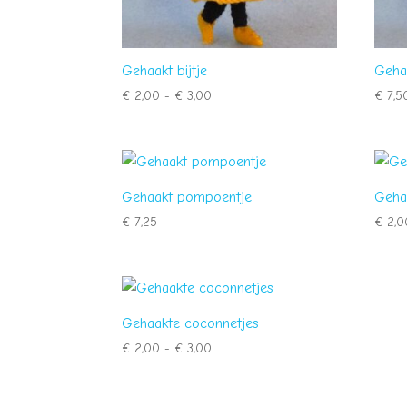
Gehaakt bijtje
Gehaa
Prijsklasse:
€
2,00
-
€
3,00
€
7,5
€ 2,00
tot
€ 3,00
Gehaakt pompoentje
Geha
€
7,25
€
2,0
Gehaakte coconnetjes
Prijsklasse:
€
2,00
-
€
3,00
€ 2,00
tot