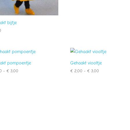
kt bijtje
0
akt pompoentje
Gehaakt viooltje
Prijsklasse:
Prijsklasse:
0
-
€
3,00
€
2,00
-
€
3,00
€ 2,00
€ 2,00
tot
tot
€ 3,00
€ 3,00