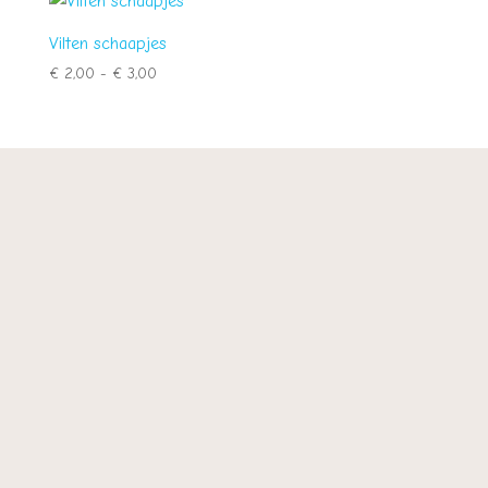
Vilten schaapjes
Prijsklasse:
€
2,00
-
€
3,00
€ 2,00
tot
€ 3,00