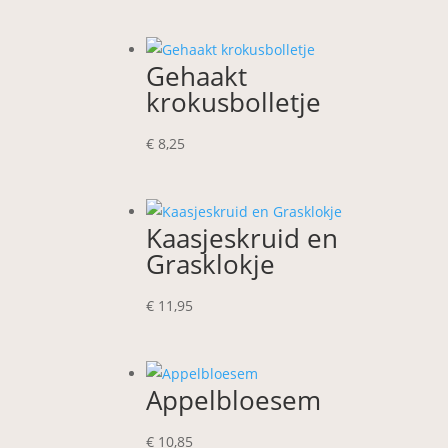
Gehaakt
krokusbolletje
€
8,25
Kaasjeskruid en
Grasklokje
€
11,95
Appelbloesem
€
10,85