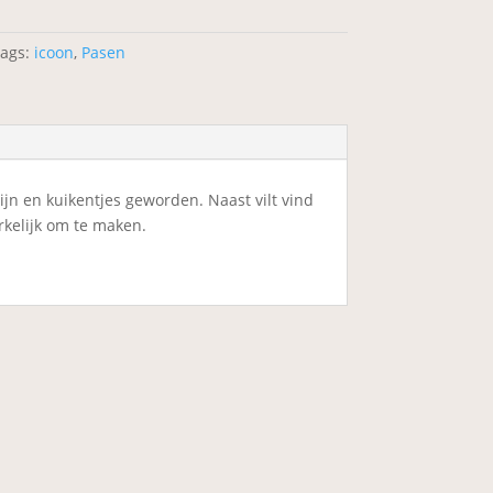
ags:
icoon
,
Pasen
nijn en kuikentjes geworden. Naast vilt vind
erkelijk om te maken.