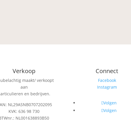
Verkoop
Connect
eubelachtig maakt/ verkoopt
Facebook
aan
Instagram
articulieren en bedrijven.
Volgen
BAN: NL29ASNB0707202095
Volgen
KVK: 636 98 730
BTWnr.: NL001638893B50