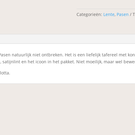
icoon
aantal
Categorieën:
Lente
,
Pasen
T
sen natuurlijk niet ontbreken. Het is een liefelijk tafereel met ko
 satijnlint en het icoon in het pakket. Niet moeilijk, maar wel bew
lotta.