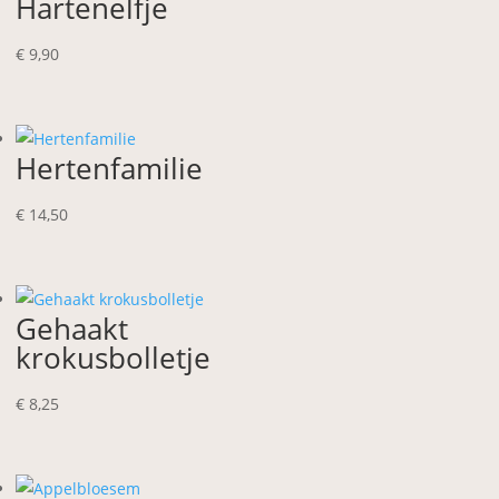
Hartenelfje
€
9,90
Hertenfamilie
€
14,50
Gehaakt
krokusbolletje
€
8,25