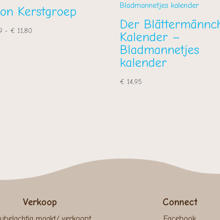
oon Kerstgroep
Der Blättermännc
Prijsklasse:
9
-
€
11,80
Kalender –
€ 9,99
Bladmannetjes
tot
kalender
€ 11,80
€
14,95
Verkoop
Connect
ubelachtig maakt/ verkoopt
Facebook