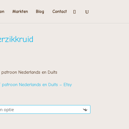
on
Markten
Blog
Contact
rzikkruid
rijsklasse:
 2,00
ot
 patroon Nederlands en Duits
 3,00
 patroon Nederlands en Duits – Etsy