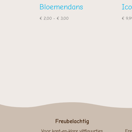
Bloemendans
Ic
Prijsklasse:
€
2,00
-
€
3,00
€
9,9
€ 2,00
tot
€ 3,00
Freubelachtig
Voor kant-en-klare viltfiguurtjes,
Fre