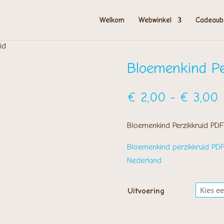
Welkom
Webwinkel
Cadeaub
id
Bloemenkind Pe
P
€
2,00
-
€
3,00
€
t
Bloemenkind Perzikkruid PDF
€
Bloemenkind perzikkruid PDF
Nederland
Uitvoering