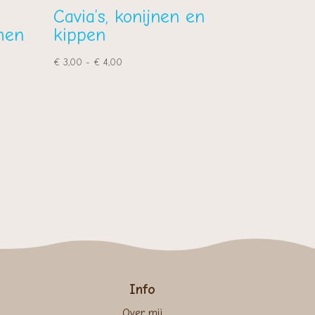
Cavia’s, konijnen en
hen
kippen
Prijsklasse:
€
3,00
-
€
4,00
€ 3,00
tot
€ 4,00
Info
Over mij