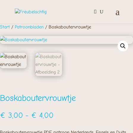
Start
/
Patroonbladen
/ Boskaboutervrouwtje
Boskaboutervrouwtje
Prijsklasse:
€
3,00
-
€
4,00
€ 3,00
tot
Boskaboutervrouwtje PDF patroon Nederlands, Engels en Duits