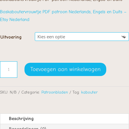
€ 4,00
Boskaboutervrouwtje PDF patroon Nederlands, Engels en Duits –
Etsy Nederland
Uitvoering
Boskaboutervrouwtje
Toevoegen aan winkelwagen
aantal
SKU:
N/B
Categorie:
Patroonbladen
Tag:
kabouter
Beschrijving
Beoordelingen (0)