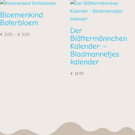
€ 4,00
Bloemenkind
Boterbloem
Der
Prijsklasse:
€
2,00
-
€
3,00
Blättermännchen
€ 2,00
Kalender –
tot
Bladmannetjes
€ 3,00
kalender
€
14,95