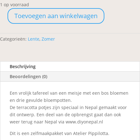
1 op voorraad
Toevoegen aan winkelwagen
De
bloemetjes
buiten
Categorieën:
Lente
,
Zomer
zetten
aantal
Beschrijving
Beoordelingen (0)
Een vrolijk tafereel van een meisje met een bos bloemen
en drie gevulde bloempotten.
De terracotta potjes zijn speciaal in Nepal gemaakt voor
dit ontwerp. Een deel van de opbrengst gaat dan ook
weer terug naar Nepal via www.diyonepal.nl
Dit is een zelfmaakpakket van Atelier Pippilotta.