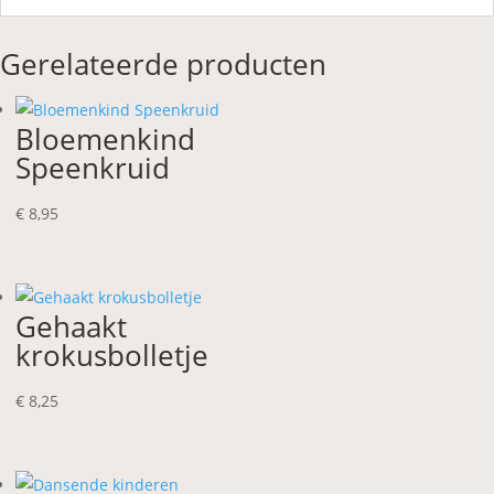
Gerelateerde producten
Bloemenkind
Speenkruid
€
8,95
Gehaakt
krokusbolletje
€
8,25