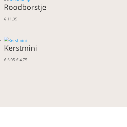
Roodborstje
€
11,95
Kerstmini
Oorspronkelijke
Huidige
€
6,05
€
4,75
prijs
prijs
was:
is:
€ 6,05.
€ 4,75.