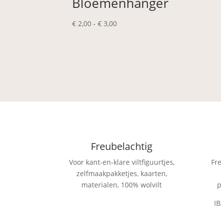
Bloemenhanger
Prijsklasse:
€
2,00
-
€
3,00
€ 2,00
tot
€ 3,00
Freubelachtig
Voor kant-en-klare viltfiguurtjes,
Fr
zelfmaakpakketjes, kaarten,
materialen, 100% wolvilt
p
I