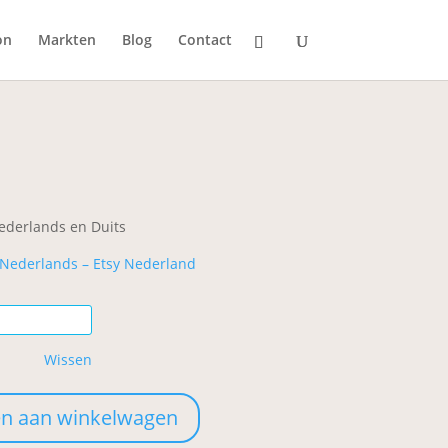
on
Markten
Blog
Contact
ijsklasse:
2,00
t
ederlands en Duits
3,00
 Nederlands – Etsy Nederland
Wissen
n aan winkelwagen