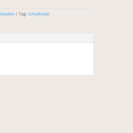
nbladen
Tag:
schatkistje