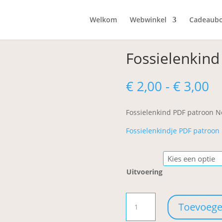
Welkom
Webwinkel
Cadeaub
Fossielenkind
Pr
€
2,00
-
€
3,00
€ 
to
Fossielenkind PDF patroon N
€ 
Fossielenkindje PDF patroon
Uitvoering
Fossielenkind
Toevoege
aantal