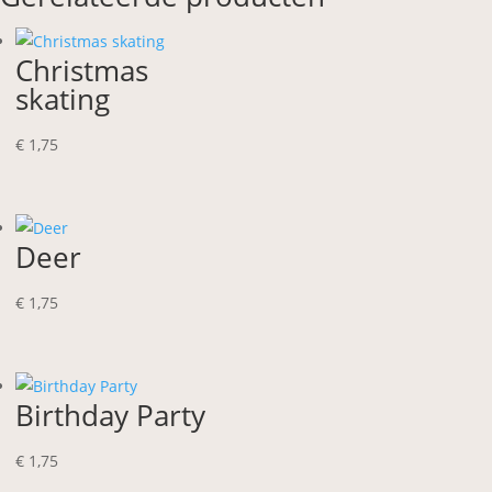
Christmas
skating
€
1,75
Deer
€
1,75
Birthday Party
€
1,75