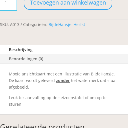
Toevoegen aan winkelwagen
fairies
aantal
SKU:
A013
Categorieën:
BijdeHansje
,
Herfst
Beschrijving
Beoordelingen (0)
Mooie ansichtkaart met een illustratie van BijdeHansje.
De kaart wordt geleverd
zonder
het watermerk dat staat
afgebeeld.
Leuk ter aanvulling op de seizoenstafel of om op te
sturen.
Gerelateerde producten