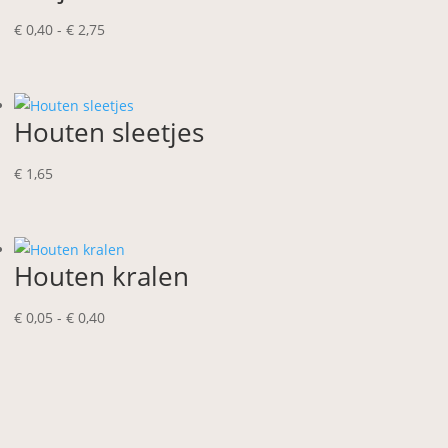
Prijsklasse:
€
0,40
-
€
2,75
€ 0,40
tot
€ 2,75
Houten sleetjes
€
1,65
Houten kralen
Prijsklasse:
€
0,05
-
€
0,40
€ 0,05
tot
€ 0,40