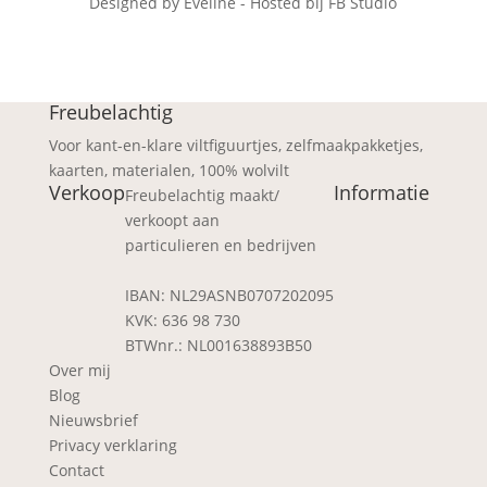
Designed by Eveline - Hosted bij FB Studio
Freubelachtig
Voor kant-en-klare viltfiguurtjes, zelfmaakpakketjes,
kaarten, materialen, 100% wolvilt
Verkoop
Informatie
Freubelachtig maakt/
verkoopt aan
particulieren en bedrijven
IBAN: NL29ASNB0707202095
KVK: 636 98 730
BTWnr.: NL001638893B50
Over mij
Blog
Nieuwsbrief
Privacy verklaring
Contact