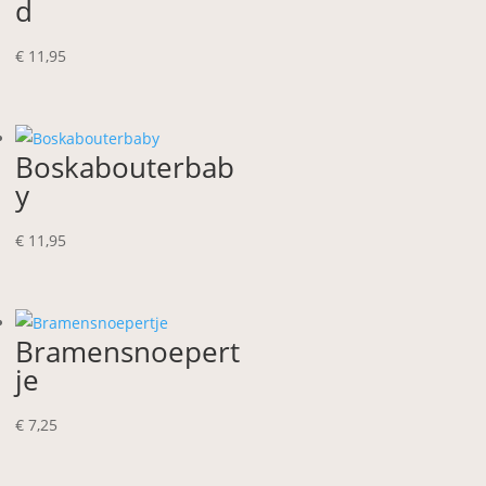
d
€
11,95
Boskabouterbab
y
€
11,95
Bramensnoepert
je
€
7,25