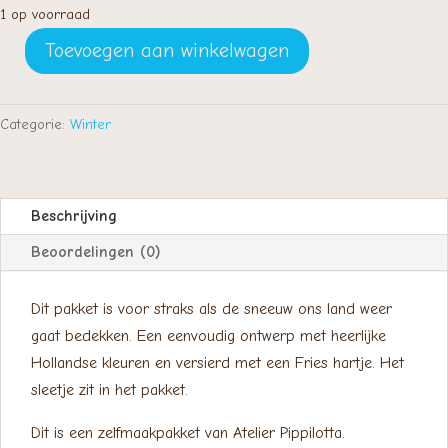
1 op voorraad
Toevoegen aan winkelwagen
Kindje
op
slee
Categorie:
Winter
aantal
Beschrijving
Beoordelingen (0)
Dit pakket is voor straks als de sneeuw ons land weer
gaat bedekken. Een eenvoudig ontwerp met heerlijke
Hollandse kleuren en versierd met een Fries hartje. Het
sleetje zit in het pakket.
Dit is een zelfmaakpakket van Atelier Pippilotta.