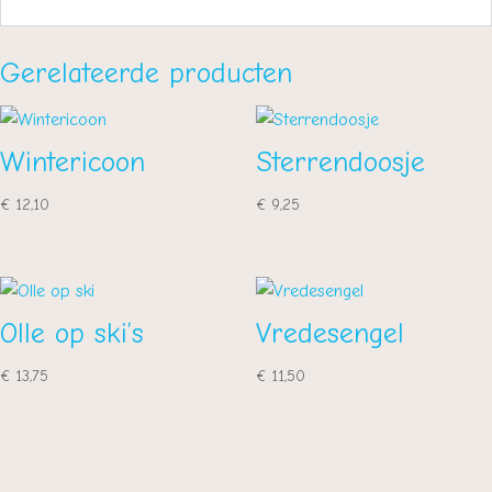
Gerelateerde producten
Wintericoon
Sterrendoosje
€
12,10
€
9,25
Olle op ski’s
Vredesengel
€
13,75
€
11,50