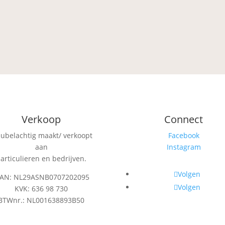
Verkoop
Connect
eubelachtig maakt/ verkoopt
Facebook
aan
Instagram
articulieren en bedrijven.
Volgen
BAN: NL29ASNB0707202095
Volgen
KVK: 636 98 730
BTWnr.: NL001638893B50