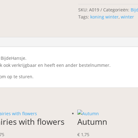
SKU:
A019
Categorieën:
Bij
Tags:
koning winter
,
winter
 BijdeHansje.
ijk ook verkrijgbaar en heeft een ander bestelnummer.
 om op te sturen.
iries with flowers
Autumn
75
€
1,75