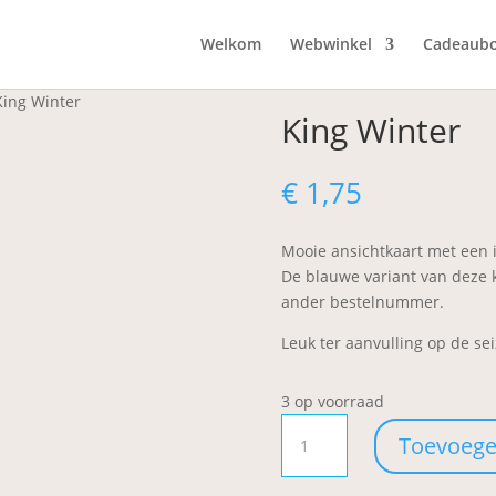
Welkom
Webwinkel
Cadeaub
King Winter
King Winter
€
1,75
Mooie ansichtkaart met een i
De blauwe variant van deze ka
ander bestelnummer.
Leuk ter aanvulling op de sei
3 op voorraad
King
Toevoege
Winter
aantal