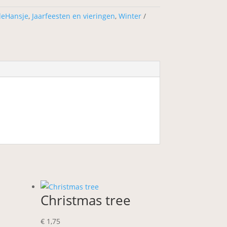
deHansje
,
Jaarfeesten en vieringen
,
Winter
Christmas tree
€
1,75