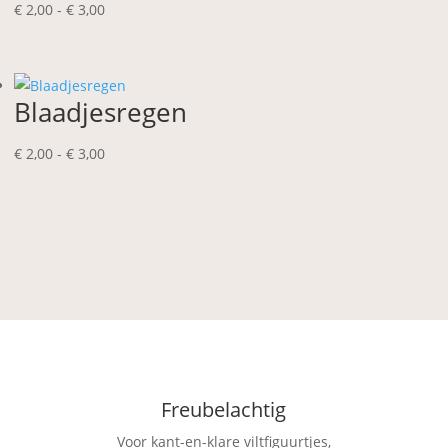
Prijsklasse:
€
2,00
-
€
3,00
€ 2,00
tot
€ 3,00
Blaadjesregen
Prijsklasse:
€
2,00
-
€
3,00
€ 2,00
tot
€ 3,00
Freubelachtig
Voor kant-en-klare viltfiguurtjes,