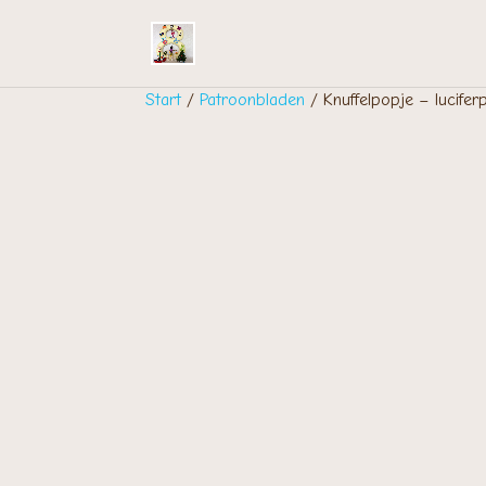
Start
/
Patroonbladen
/ Knuffelpopje – lucifer