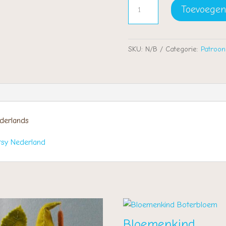
Knuffelpopje
Toevoegen
-
luciferpopje
aantal
SKU:
N/B
Categorie:
Patroon
derlands
tsy Nederland
Bloemenkind