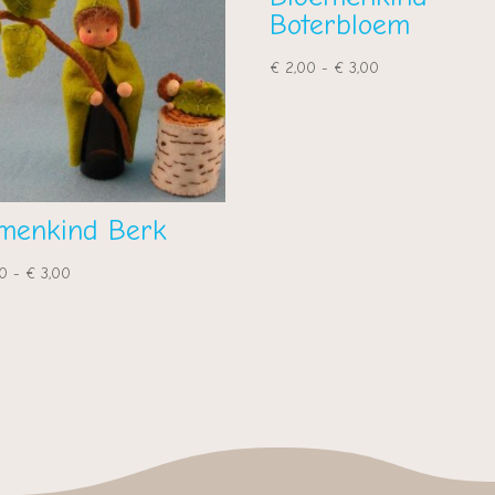
Boterbloem
Prijsklasse:
€
2,00
-
€
3,00
€ 2,00
tot
€ 3,00
menkind Berk
Prijsklasse:
0
-
€
3,00
€ 2,00
tot
€ 3,00