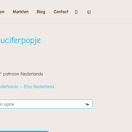
on
Markten
Blog
Contact
luciferpopje
rijsklasse:
 2,00
ot
DF patroon Nederlands
 3,00
ederlands – Etsy Nederland