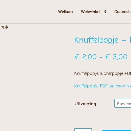
Welkom
Webwinkel
Cadeaub
popje
Knuffelpopje – 
P
€
2,00
-
€
3,00
€
t
Knuffelpopje-luciferpopje P
€
Knuffelpopje PDF patroon N
Uitvoering