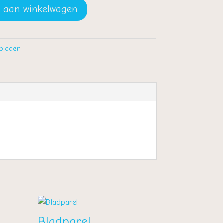
 aan winkelwagen
bladen
Bladparel