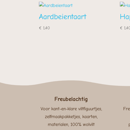
Aardbeientaart
Ha
€
1,40
€
1,4
Freubelachtig
Voor kant-en-klare viltfiguurtjes,
Fre
zelfmaakpakketjes, kaarten,
materialen, 100% wolvilt