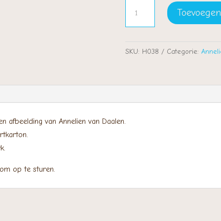
Magie
Toevoegen
aantal
SKU:
H038
Categorie:
Annel
n afbeelding van Annelien van Daalen.
rtkarton.
k.
 om op te sturen.