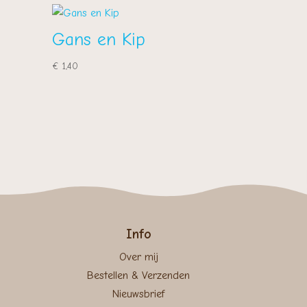
Gans en Kip
€
1,40
Info
Over mij
Bestellen & Verzenden
Nieuwsbrief