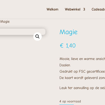
Welkom
Webwinkel
Cadeaub
Magie
Magie
€
1,40
Mooie, lieve en warme ansich
Daalen.
Gedrukt op FSC gecertificeer
​De kaart wordt geleverd zo
Leuk ter aanvulling op de sei
4 op voorraad