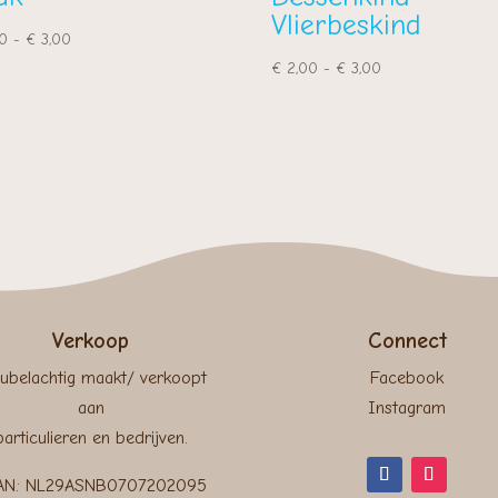
Vlierbeskind
Prijsklasse:
0
-
€
3,00
€ 2,00
Prijsklasse:
€
2,00
-
€
3,00
tot
€ 2,00
€ 3,00
tot
€ 3,00
Verkoop
Connect
ubelachtig maakt/ verkoopt
Facebook
aan
Instagram
particulieren en bedrijven.
AN: NL29ASNB0707202095