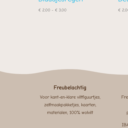
Prijsklasse:
€
2,00
-
€
3,00
€
2,0
€ 2,00
tot
€ 3,00
Freubelachtig
Voor kant-en-klare viltfiguurtjes,
Fre
zelfmaakpakketjes, kaarten,
materialen, 100% wolvilt
IB