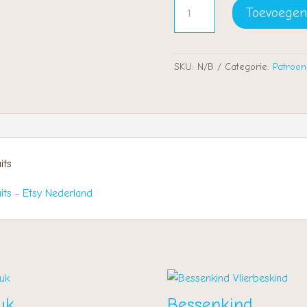
Muizepluis
Toevoegen
aantal
SKU:
N/B
Categorie:
Patroon
its
ts - Etsy Nederland
uk
Bessenkind