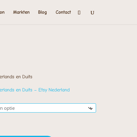
on
Markten
Blog
Contact
rijsklasse:
 2,00
ot
rlands en Duits
 3,00
rlands en Duits – Etsy Nederland