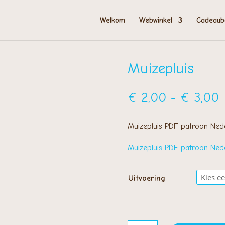
Welkom
Webwinkel
Cadeaub
Muizepluis
P
€
2,00
-
€
3,00
€
t
Muizepluis PDF patroon Nede
€
Muizepluis PDF patroon Nede
Uitvoering