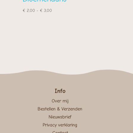
Prijsklasse:
€
2,00
-
€
3,00
€ 2,00
tot
€ 3,00
Info
Over mij
Bestellen & Verzenden
Nieuwsbrief
Privacy verklaring