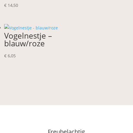
€
14,50
Vogelnestje –
blauw/roze
€
6,05
Freubelachtig