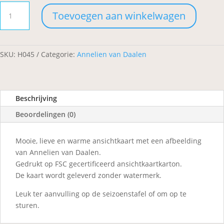
Paas
Toevoegen aan winkelwagen
Ei
aantal
SKU:
H045
Categorie:
Annelien van Daalen
Beschrijving
Beoordelingen (0)
Mooie, lieve en warme ansichtkaart met een afbeelding
van Annelien van Daalen.
Gedrukt op FSC gecertificeerd ansichtkaartkarton.
​De kaart wordt geleverd zonder watermerk.
Leuk ter aanvulling op de seizoenstafel of om op te
sturen.