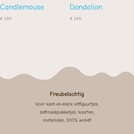
Candlemouse
Dandelion
€
1,90
€
1,90
Freubelachtig
Voor kant-en-klare viltfiguurtjes,
zelfmaakpakketjes, kaarten,
materialen, 100% wolvilt