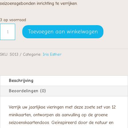
seizoensgebonden inrichting te verrijken.
3 op voorraad
~
Toevoegen aan winkelwagen
Petit
Prints
-
SKU:
S013
Categorie:
Iris Esther
Festivals
~
aantal
Beschrijving
Beoordelingen (0)
Verrijk uw jaarlijkse vieringen met deze zoete set van 12
minikaarten, ontworpen als aanvulling op de groene
seizoenskaartendoos. Geïnspireerd door de natuur en