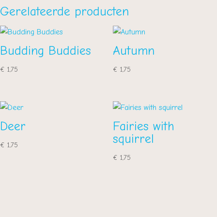
Gerelateerde producten
Budding Buddies
Autumn
€
1,75
€
1,75
Deer
Fairies with
squirrel
€
1,75
€
1,75