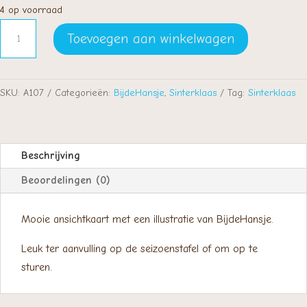
4 op voorraad
Pietenpret
Toevoegen aan winkelwagen
aantal
SKU:
A107
Categorieën:
BijdeHansje
,
Sinterklaas
Tag:
Sinterklaas
Beschrijving
Beoordelingen (0)
Mooie ansichtkaart met een illustratie van BijdeHansje.
Leuk ter aanvulling op de seizoenstafel of om op te
sturen.