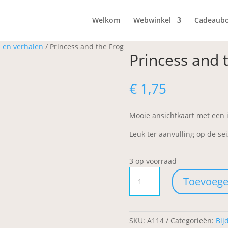
Welkom
Webwinkel
Cadeaub
 en verhalen
/ Princess and the Frog
Princess and 
€
1,75
Mooie ansichtkaart met een i
Leuk ter aanvulling op de sei
3 op voorraad
Princess
Toevoege
and
the
Frog
aantal
SKU:
A114
Categorieën:
Bij