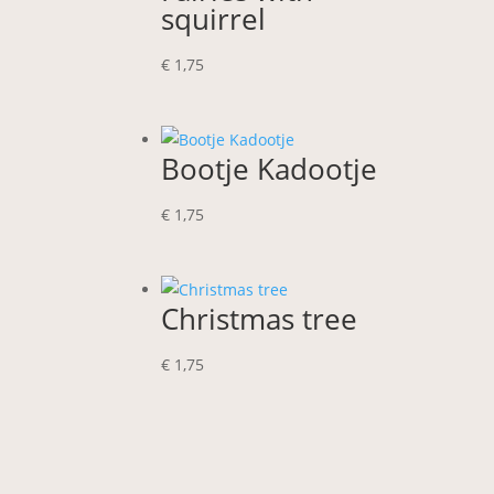
squirrel
€
1,75
Bootje Kadootje
€
1,75
Christmas tree
€
1,75