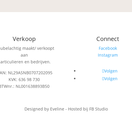
Verkoop
Connect
eubelachtig maakt/ verkoopt
Facebook
aan
Instagram
articulieren en bedrijven.
Volgen
BAN: NL29ASNB0707202095
Volgen
KVK: 636 98 730
BTWnr.: NL001638893B50
Designed by Eveline - Hosted bij FB Studio