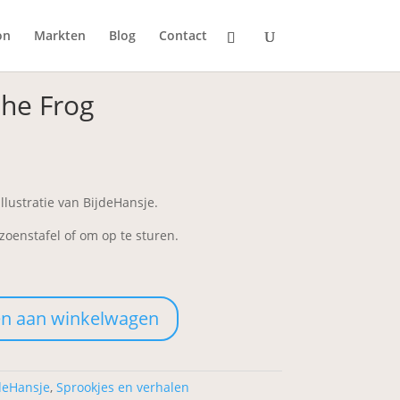
on
Markten
Blog
Contact
the Frog
llustratie van BijdeHansje.
zoenstafel of om op te sturen.
n aan winkelwagen
deHansje
,
Sprookjes en verhalen