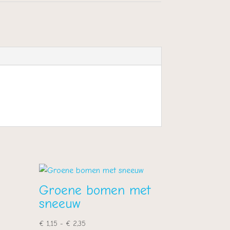
Groene bomen met
sneeuw
Prijsklasse:
€
1,15
-
€
2,35