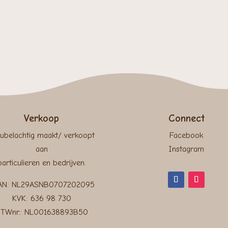
Verkoop
Connect
ubelachtig maakt/ verkoopt
Facebook
aan
Instagram
particulieren en bedrijven.
AN: NL29ASNB0707202095
KVK: 636 98 730
TWnr.: NL001638893B50