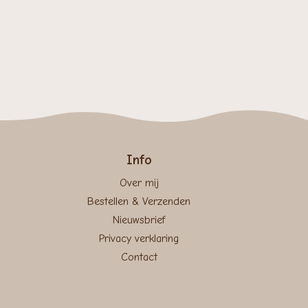
€ 1,15
tot
€ 2,35
Info
Over mij
Bestellen & Verzenden
Nieuwsbrief
Privacy verklaring
Contact