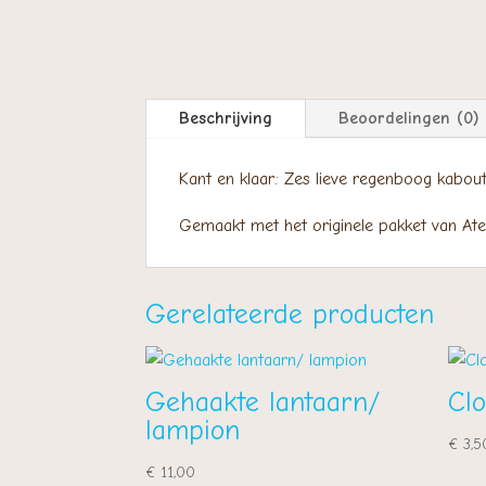
Beschrijving
Beoordelingen (0)
Kant en klaar: Zes lieve regenboog kabout
Gemaakt met het originele pakket van Ateli
Gerelateerde producten
Gehaakte lantaarn/
Cl
lampion
€
3,5
€
11,00