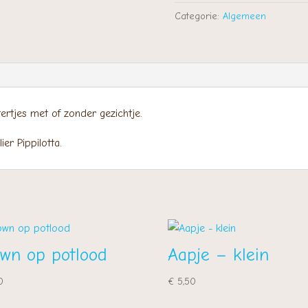
Categorie:
Algemeen
ertjes met of zonder gezichtje.
er Pippilotta.
own op potlood
Aapje – klein
0
€
5,50