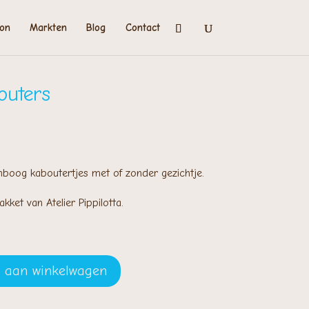
on
Markten
Blog
Contact
outers
enboog kaboutertjes met of zonder gezichtje.
ket van Atelier Pippilotta.
 aan winkelwagen