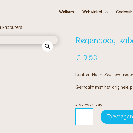
Welkom
Webwinkel
Cadeaub
 kabouters
Regenboog kab
€
9,50
Kant en klaar: Zes lieve reg
Gemaakt met het originele pak
3 op voorraad
Regenboog
Toevoegen
kabouters
aantal