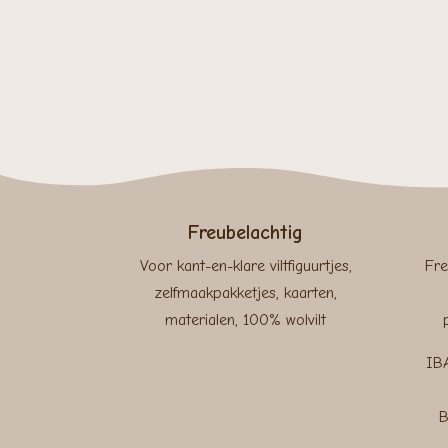
Freubelachtig
Voor kant-en-klare viltfiguurtjes,
Fre
zelfmaakpakketjes, kaarten,
materialen, 100% wolvilt
IB
B