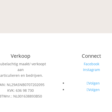
Verkoop
Connect
eubelachtig maakt/ verkoopt
Facebook
aan
Instagram
articulieren en bedrijven.
Volgen
BAN: NL29ASNB0707202095
Volgen
KVK: 636 98 730
BTWnr.: NL001638893B50