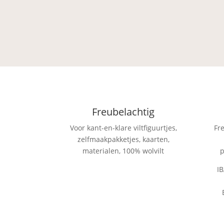
€ 2,00
tot
€ 3,00
Freubelachtig
Voor kant-en-klare viltfiguurtjes,
Fr
zelfmaakpakketjes, kaarten,
materialen, 100% wolvilt
p
I