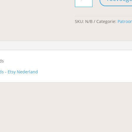
aantal
SKU:
N/B
Categorie:
Patroo
ds
s - Etsy Nederland