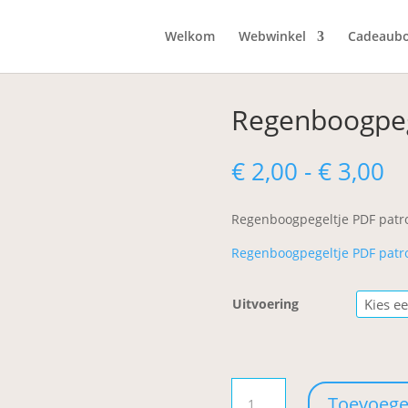
Welkom
Webwinkel
Cadeaub
Regenboogpeg
Pr
€
2,00
-
€
3,00
€ 
to
Regenboogpegeltje PDF patr
€ 
Regenboogpegeltje PDF patr
Uitvoering
Regenboogpegeltje
Toevoege