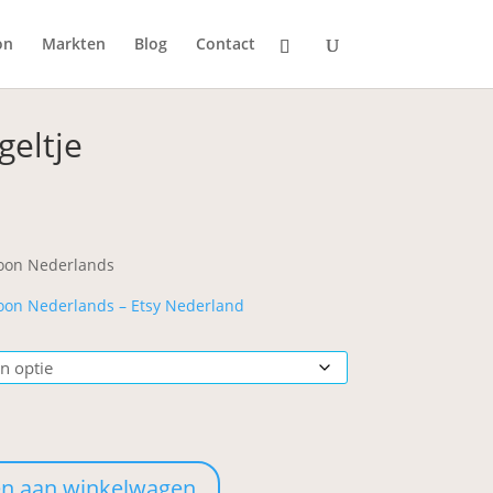
on
Markten
Blog
Contact
eltje
ijsklasse:
2,00
t
oon Nederlands
3,00
oon Nederlands – Etsy Nederland
n aan winkelwagen