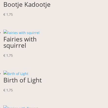
Bootje Kadootje
€
1,75
Fairies with
squirrel
€
1,75
Birth of Light
€
1,75