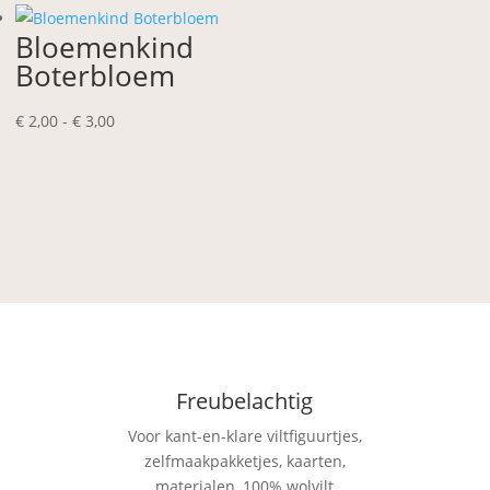
€ 11,80
Bloemenkind
Boterbloem
Prijsklasse:
€
2,00
-
€
3,00
€ 2,00
tot
€ 3,00
Freubelachtig
Voor kant-en-klare viltfiguurtjes,
zelfmaakpakketjes, kaarten,
materialen, 100% wolvilt