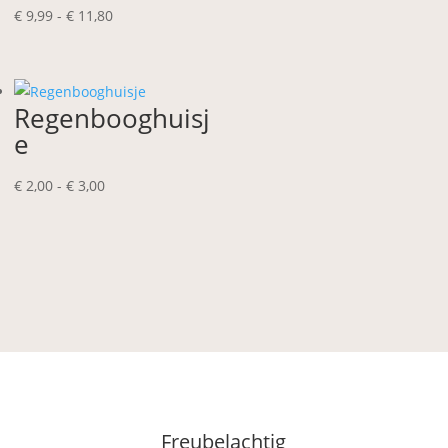
Prijsklasse:
€
9,99
-
€
11,80
€ 9,99
tot
€ 11,80
Regenbooghuisj
e
Prijsklasse:
€
2,00
-
€
3,00
€ 2,00
tot
€ 3,00
Freubelachtig