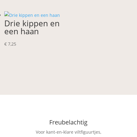
was:
is:
€ 4,05.
€ 3,25.
Drie kippen en
een haan
€
7,25
Freubelachtig
Voor kant-en-klare viltfiguurtjes,