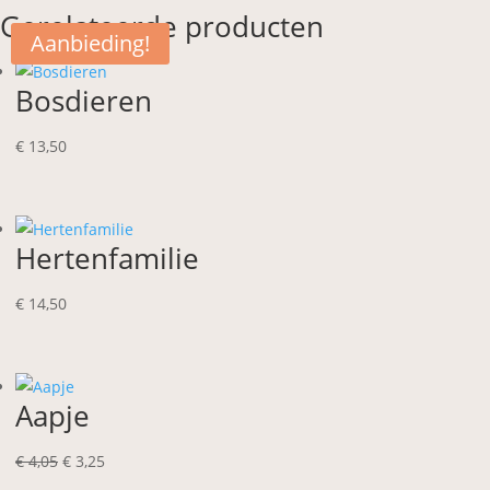
Gerelateerde producten
Aanbieding!
Bosdieren
€
13,50
Hertenfamilie
€
14,50
Aapje
Oorspronkelijke
Huidige
€
4,05
€
3,25
prijs
prijs