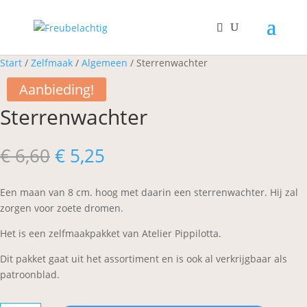
Start
/
Zelfmaak
/
Algemeen
/ Sterrenwachter
Aanbieding!
Sterrenwachter
Oorspronkelijke
Huidige
€
6,60
€
5,25
prijs
prijs
was:
is:
Een maan van 8 cm. hoog met daarin een sterrenwachter. Hij zal
€ 6,60.
€ 5,25.
zorgen voor zoete dromen.
Het is een zelfmaakpakket van Atelier Pippilotta.
Dit pakket gaat uit het assortiment en is ook al verkrijgbaar als
patroonblad.