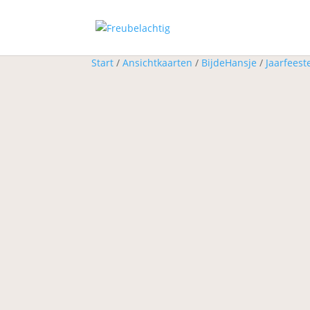
Start
/
Ansichtkaarten
/
BijdeHansje
/
Jaarfeest