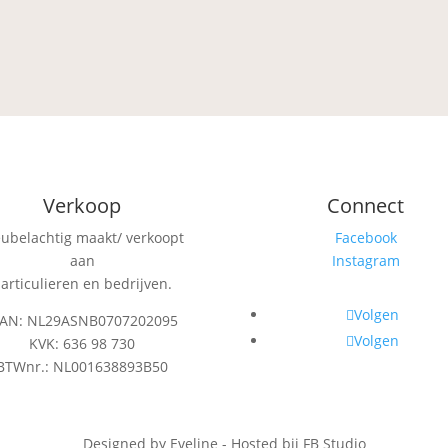
Verkoop
Connect
eubelachtig maakt/ verkoopt
Facebook
aan
Instagram
articulieren en bedrijven.
Volgen
BAN: NL29ASNB0707202095
Volgen
KVK: 636 98 730
BTWnr.: NL001638893B50
Designed by Eveline - Hosted bij FB Studio