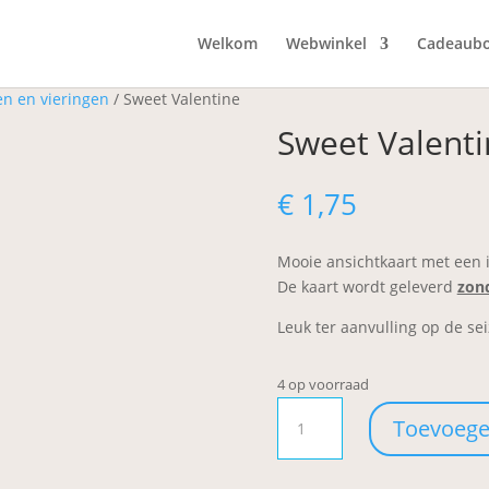
Welkom
Webwinkel
Cadeaub
en en vieringen
/ Sweet Valentine
Sweet Valenti
€
1,75
Mooie ansichtkaart met een i
De kaart wordt geleverd
zon
Leuk ter aanvulling op de sei
4 op voorraad
Sweet
Toevoege
Valentine
aantal