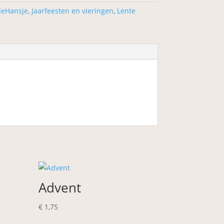
deHansje
,
Jaarfeesten en vieringen
,
Lente
Advent
€
1,75