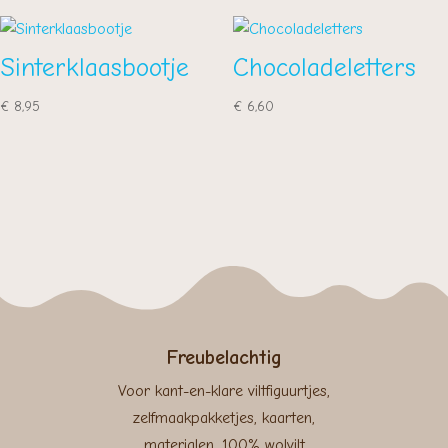
Sinterklaasbootje
Chocoladeletters
€
8,95
€
6,60
Freubelachtig
Voor kant-en-klare viltfiguurtjes,
zelfmaakpakketjes, kaarten,
materialen, 100% wolvilt