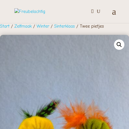
Start
/
Zelfmaak
/
Winter
/
Sinterklaas
/ Twee pietjes