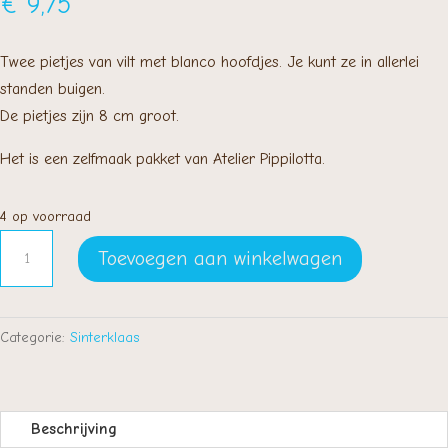
€
9,75
Twee pietjes van vilt met blanco hoofdjes. Je kunt ze in allerlei
standen buigen.
De pietjes zijn 8 cm groot.
Het is een zelfmaak pakket van Atelier Pippilotta.
4 op voorraad
Twee
Toevoegen aan winkelwagen
pietjes
aantal
Categorie:
Sinterklaas
Beschrijving