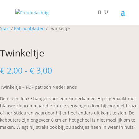
Start
/
Patroonbladen
/ Twinkeltje
Twinkeltje
Prijsklasse:
€
2,00
-
€
3,00
€ 2,00
tot
Twinkeltje – PDF patroon Nederlands
€ 3,00
Dit is een leuke hanger voor een kinderkamer. Hij is gemaakt met
blauwe kleuren maar die kun je vervangen door bijvoorbeeld roze
of herfstkleuren waardoor hij er heel anders uit komt te zien. De
kabouters zijn ongeveer 6 cm en het geheel is niet moeilijk om te
maken. Wiegt hij straks ook bij jou zachtjes heen in weer in huis?