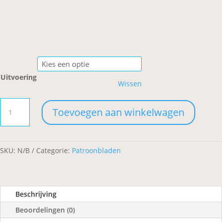
Uitvoering
Wissen
Twinkeltje
Toevoegen aan winkelwagen
aantal
SKU:
N/B
Categorie:
Patroonbladen
Beschrijving
Beoordelingen (0)