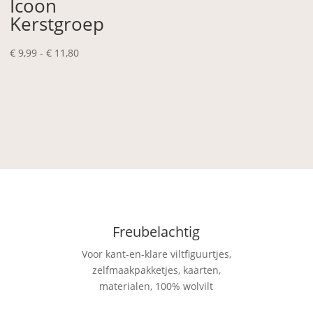
Icoon
Kerstgroep
Prijsklasse:
€
9,99
-
€
11,80
€ 9,99
tot
€ 11,80
Freubelachtig
Voor kant-en-klare viltfiguurtjes,
zelfmaakpakketjes, kaarten,
materialen, 100% wolvilt