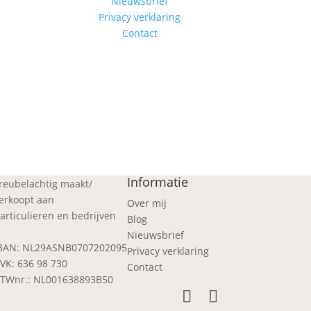
Nieuwsbrief
Privacy verklaring
Contact
Informatie
reubelachtig maakt/
erkoopt aan
Over mij
articulieren en bedrijven
Blog
Nieuwsbrief
BAN: NL29ASNB0707202095
Privacy verklaring
VK: 636 98 730
Contact
TWnr.: NL001638893B50