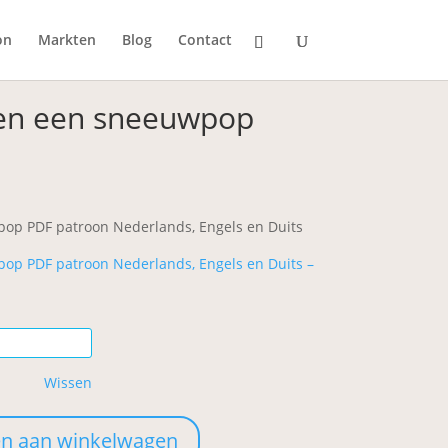
on
Markten
Blog
Contact
 en een sneeuwpop
ijsklasse:
2,49
t
pop PDF patroon Nederlands, Engels en Duits
3,50
pop PDF patroon Nederlands, Engels en Duits –
Wissen
n aan winkelwagen