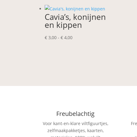
Cavia’s, konijnen
en kippen
Prijsklasse:
€
3,00
-
€
4,00
€ 3,00
tot
€ 4,00
Freubelachtig
Voor kant-en-klare viltfiguurtjes,
Fr
zelfmaakpakketjes, kaarten,