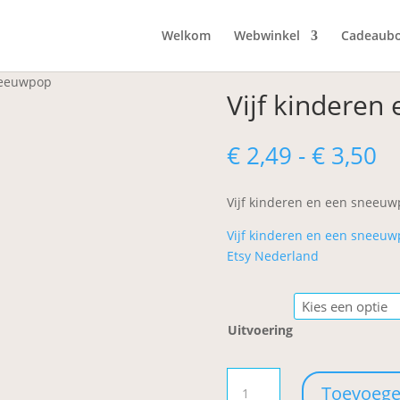
Welkom
Webwinkel
Cadeaub
sneeuwpop
Vijf kinderen
Pr
€
2,49
-
€
3,50
€ 
to
Vijf kinderen en een sneeuw
€ 
Vijf kinderen en een sneeuw
Etsy Nederland
Uitvoering
Vijf
Toevoege
kinderen