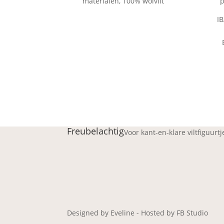
materialen, 100% wolvilt
p
I
Freubelachtig
Voor kant-en-klare viltfiguurt
Designed by Eveline - Hosted by FB Studio