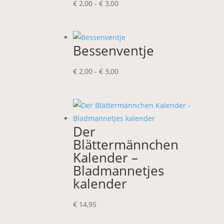
Prijsklasse:
€
2,00
-
€
3,00
€ 2,00
tot
€ 3,00
Bessenventje
Prijsklasse:
€
2,00
-
€
3,00
€ 2,00
tot
€ 3,00
Der
Blättermännchen
Kalender –
Bladmannetjes
kalender
€
14,95