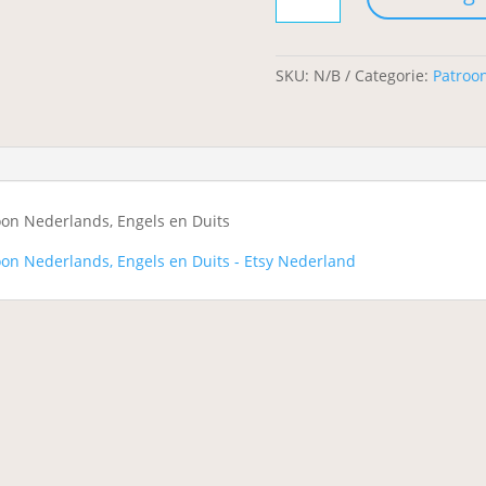
en
een
sneeuwpop
SKU:
N/B
Categorie:
Patroo
aantal
on Nederlands, Engels en Duits
on Nederlands, Engels en Duits - Etsy Nederland