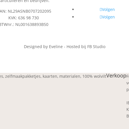
articulieren en bedrijven.
Volgen
BAN: NL29ASNB0707202095
Volgen
KVK: 636 98 730
BTWnr.: NL001638893B50
Designed by Eveline - Hosted bij FB Studio
Verkoop
jes, zelfmaakpakketjes, kaarten, materialen, 100% wolvilt
F
v
p
I
K
B