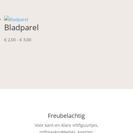
€ 2,00
tot
€ 3,00
Bladparel
Prijsklasse:
€
2,00
-
€
3,00
€ 2,00
tot
€ 3,00
Freubelachtig
Voor kant-en-klare viltfiguurtjes,
zelfmaakpakketjes, kaarten,