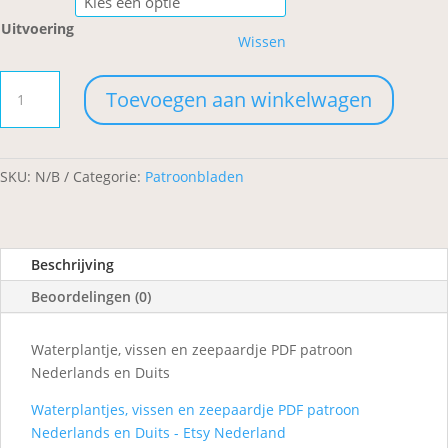
Uitvoering
Wissen
Waterplantje,
Toevoegen aan winkelwagen
vissen
en
zeepaardje
aantal
SKU:
N/B
Categorie:
Patroonbladen
Beschrijving
Beoordelingen (0)
Waterplantje, vissen en zeepaardje PDF patroon
Nederlands en Duits
Waterplantjes, vissen en zeepaardje PDF patroon
Nederlands en Duits - Etsy Nederland