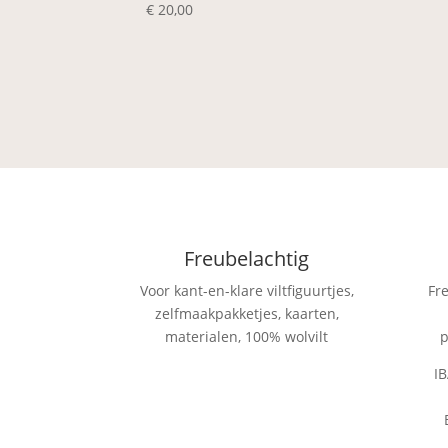
€
20,00
Freubelachtig
Voor kant-en-klare viltfiguurtjes,
Fr
zelfmaakpakketjes, kaarten,
materialen, 100% wolvilt
p
I