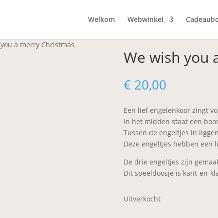
Welkom
Webwinkel
Cadeaub
 you a merry Christmas
We wish you 
€
20,00
Een lief engelenkoor zingt v
In het midden staat een bo
Tussen de engeltjes in liggen
Deze engeltjes hebben een li
De drie engeltjes zijn gemaak
Dit speeldoosje is kant-en-kl
Uitverkocht