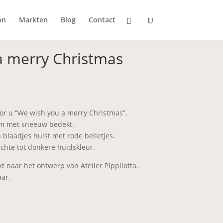
on
Markten
Blog
Contact
a merry Christmas
oor u “We wish you a merry Christmas”.
om met sneeuw bedekt.
 blaadjes hulst met rode belletjes.
chte tot donkere huidskleur.
t naar het ontwerp van Atelier Pippilotta.
aar.