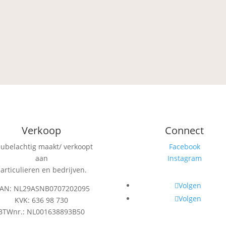
Verkoop
Connect
eubelachtig maakt/ verkoopt
Facebook
aan
Instagram
articulieren en bedrijven.
Volgen
BAN: NL29ASNB0707202095
Volgen
KVK: 636 98 730
BTWnr.: NL001638893B50