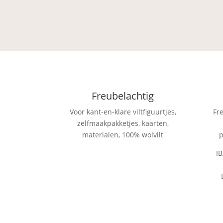
€ 3,00
Freubelachtig
Voor kant-en-klare viltfiguurtjes,
Fr
zelfmaakpakketjes, kaarten,
materialen, 100% wolvilt
p
I