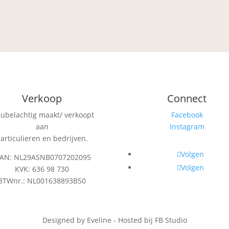
Verkoop
Connect
eubelachtig maakt/ verkoopt
Facebook
aan
Instagram
articulieren en bedrijven.
Volgen
BAN: NL29ASNB0707202095
Volgen
KVK: 636 98 730
BTWnr.: NL001638893B50
Designed by Eveline - Hosted bij FB Studio