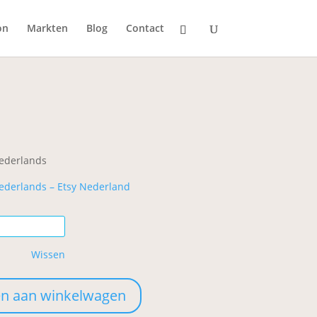
on
Markten
Blog
Contact
ijsklasse:
2,00
t
ederlands
3,00
ederlands – Etsy Nederland
Wissen
n aan winkelwagen