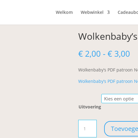
Welkom
Webwinkel
Cadeaub
Wolkenbaby’s
Pr
€
2,00
-
€
3,00
€ 
to
Wolkenbaby’s PDF patroon N
€ 
Wolkenbaby’s PDF patroon N
Uitvoering
Wolkenbaby's
Toevoege
aantal