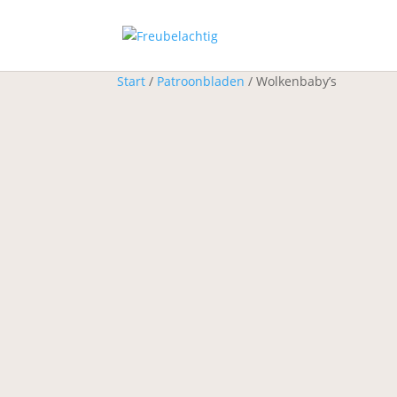
Start
/
Patroonbladen
/ Wolkenbaby’s