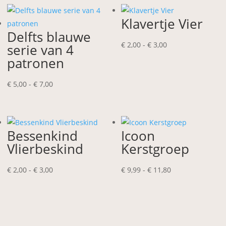
Klavertje Vier
Delfts blauwe
Prijsklasse:
€
2,00
-
€
3,00
serie van 4
€ 2,00
patronen
tot
Prijsklasse:
€ 3,00
€
5,00
-
€
7,00
€ 5,00
tot
€ 7,00
Bessenkind
Icoon
Vlierbeskind
Kerstgroep
Prijsklasse:
Prijsklasse:
€
2,00
-
€
3,00
€
9,99
-
€
11,80
€ 2,00
€ 9,99
tot
tot
€ 3,00
€ 11,80