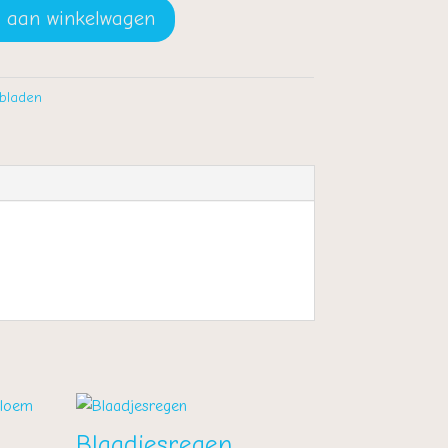
 aan winkelwagen
bladen
Blaadjesregen