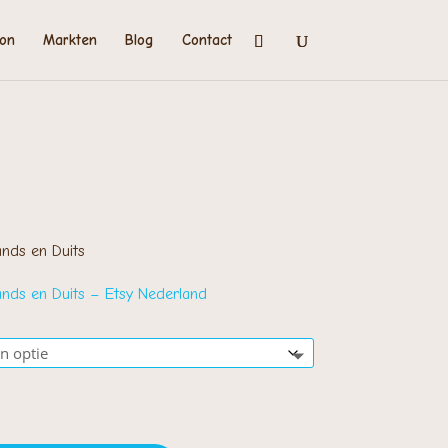
on
Markten
Blog
Contact
rijsklasse:
 2,00
ot
nds en Duits
 3,00
nds en Duits – Etsy Nederland