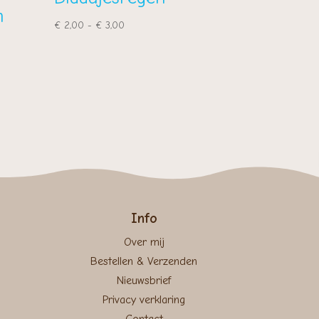
m
Prijsklasse:
€
2,00
-
€
3,00
€ 2,00
tot
€ 3,00
Info
Over mij
Bestellen & Verzenden
Nieuwsbrief
Privacy verklaring