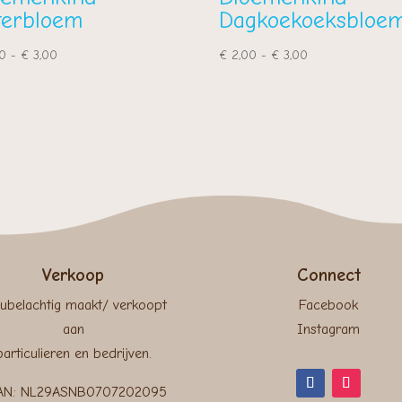
terbloem
Dagkoekoeksbloe
Prijsklasse:
Prijsklasse:
0
-
€
3,00
€
2,00
-
€
3,00
€ 2,00
€ 2,00
tot
tot
€ 3,00
€ 3,00
Verkoop
Connect
ubelachtig maakt/ verkoopt
Facebook
aan
Instagram
particulieren en bedrijven.
AN: NL29ASNB0707202095