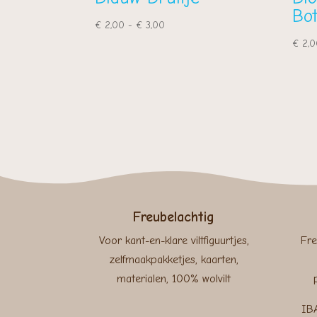
Bo
Prijsklasse:
€
2,00
-
€
3,00
€ 2,00
€
2,0
tot
€ 3,00
Freubelachtig
Voor kant-en-klare viltfiguurtjes,
Fre
zelfmaakpakketjes, kaarten,
materialen, 100% wolvilt
IB