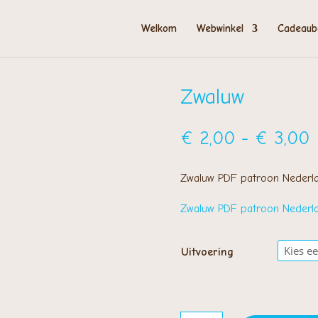
Welkom
Webwinkel
Cadeaub
Zwaluw
P
€
2,00
-
€
3,00
€
t
Zwaluw PDF patroon Nederla
€
Zwaluw PDF patroon Nederla
Uitvoering