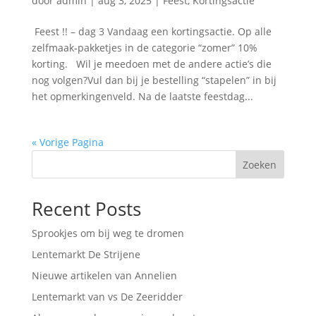
door
admin
|
aug 3, 2025
|
Feest
,
Kortingsactie
Feest !! – dag 3 Vandaag een kortingsactie. Op alle
zelfmaak-pakketjes in de categorie “zomer” 10%
korting. Wil je meedoen met de andere actie’s die
nog volgen?Vul dan bij je bestelling “stapelen” in bij
het opmerkingenveld. Na de laatste feestdag...
« Vorige Pagina
Zoeken
Recent Posts
Sprookjes om bij weg te dromen
Lentemarkt De Strijene
Nieuwe artikelen van Annelien
Lentemarkt van vs De Zeeridder