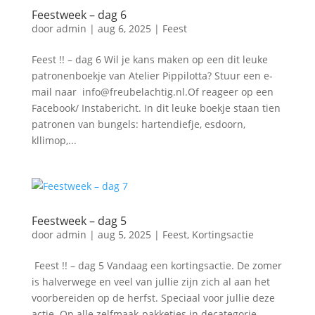
Feestweek – dag 6
door
admin
|
aug 6, 2025
|
Feest
Feest !! – dag 6 Wil je kans maken op een dit leuke
patronenboekje van Atelier Pippilotta? Stuur een e-
mail naar info@freubelachtig.nl.Of reageer op een
Facebook/ Instabericht. In dit leuke boekje staan tien
patronen van bungels: hartendiefje, esdoorn,
kllimop,...
Feestweek – dag 5
door
admin
|
aug 5, 2025
|
Feest
,
Kortingsactie
Feest !! – dag 5 Vandaag een kortingsactie. De zomer
is halverwege en veel van jullie zijn zich al aan het
voorbereiden op de herfst. Speciaal voor jullie deze
actie. Op alle zelfmaak-pakketjes in decategorie